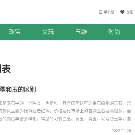
手机版
收藏
珠宝
文玩
玉雕
时尚
列表
翠和玉的区别
翠是玉石中的一个种类，也是唯一具有国际认可的宝石级别的玉石，常
的颜色主要为绿色或者红色，价格要比市场上的普通玉石要高很多，而
石的颜色丰富多样化，常见的可有白玉、黄玉、青玉、以及碧玉等。翡
和玉的区别翡翠是...
2022-04-26