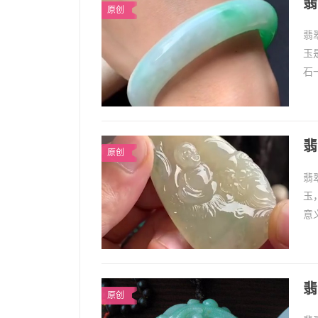
翡
原创
翡
玉
石
更
翡
原创
翡
玉
意
要
翡
原创