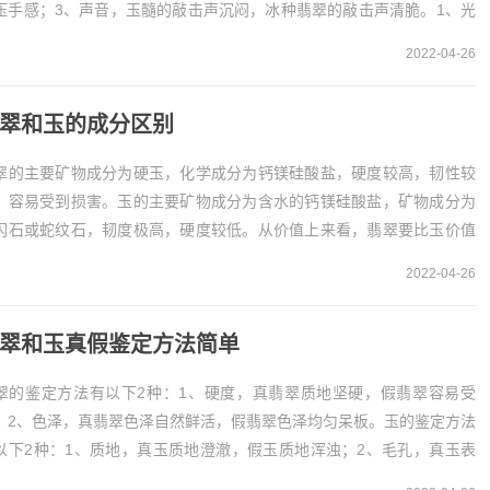
压手感；3、声音，玉髓的敲击声沉闷，冰种翡翠的敲击声清脆。1、光
冰种翡翠属于硬玉，呈现出...
2022-04-26
翠和玉的成分区别
翠的主要矿物成分为硬玉，化学成分为钙镁硅酸盐，硬度较高，韧性较
，容易受到损害。玉的主要矿物成分为含水的钙镁硅酸盐，矿物成分为
闪石或蛇纹石，韧度极高，硬度较低。从价值上来看，翡翠要比玉价值
一些，有着翡翠之王的美誉...
2022-04-26
翠和玉真假鉴定方法简单
翠的鉴定方法有以下2种：1、硬度，真翡翠质地坚硬，假翡翠容易受
；2、色泽，真翡翠色泽自然鲜活，假翡翠色泽均匀呆板。玉的鉴定方法
以下2种：1、质地，真玉质地澄澈，假玉质地浑浊；2、毛孔，真玉表
毛孔密集，假玉则无任何毛孔。翡翠...