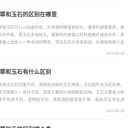
翠和玉石的区别在哪里
翠和玉石可以从结晶形状、光泽度和硬度来区分，翡翠的硬度很高，是
玉的代表，而玉石多指软玉。翡翠的内部是以柱状或者纤维状分布，其
泽看上去给人一种冰凉的寒意。而玉石的光泽温和润，内部结构很少呈
纤维状交织。1、...
2022-04-26
翠和玉石有什么区别
翠和玉石的范围不同，翡翠是具体的玉石种类，玉石是所有玉的总称，
翠范围更小。成分不同，翡翠主要成分是硅酸盐铝钠，玉石主要成分依
类不同而不同。透明度不同，翡翠透明度高低不等，最高可近乎全透
，玉石透明度随种类而变化...
2022-04-26