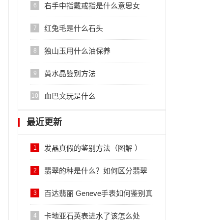
右手中指戴戒指是什么意思女
6
红兔毛是什么石头
7
独山玉用什么油保养
8
黄水晶鉴别方法
9
血巴文玩是什么
10
最近更新
发晶真假的鉴别方法（图解 ）
1
翡翠的种是什么？如何区分翡翠
2
的种？
百达翡丽 Geneve手表如何鉴别真
3
伪？
卡地亚石英表进水了该怎么处
4