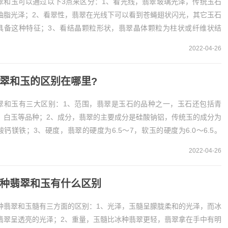
翠和玉可以通过以下3点来区分：1、看光线，翡翠玻璃光泽，传统玉石
油脂光泽；2、看翠性，翡翠在光线下可以看到苍蝇翅状闪光，其它玉石
具备这种特征；3、看结晶颗粒形状，翡翠晶体颗粒为柱状或纤维状结
，传统玉石为白糖状颗粒结...
2022-04-26
翠和玉的区别在哪里?
翠和玉有三大区别：1、范围，翡翠是玉石的品种之一，玉石还包括青
、白玉等品种；2、成分，翡翠的主要成分是硅酸钠铝，传统玉的成分为
酸钙镁铁；3、硬度，翡翠的硬度为6.5～7，软玉的硬度为6.0～6.5。
、范围翡翠其实是一种具体的玉石...
2022-04-26
种翡翠和玉有什么区别
种翡翠和玉髓有三方面的区别：1、光泽，玉髓呈朦胧柔和的光泽，而冰
翡翠呈透亮的光泽；2、重量，玉髓比冰种翡翠更轻，翡翠拿在手中有明