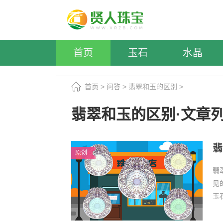
首页
玉石
水晶
首页
>
问答
>
翡翠和玉的区别
>
翡翠和玉的区别·文章
翡
原创
翡
见
玉
翠