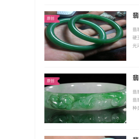
翡
原创
翡
硬
光
现
翡
原创
翡
翡
种
明