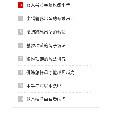
女人带黄金貔貅哪个手
3
蜜蜡貔貅吊坠的佩戴忌讳
4
蜜蜡貔貅吊坠的戴法
5
貔貅项链的绳子编法
6
貔貅项链的戴法讲究
7
佛珠怎样盘才能越盘越亮
8
木手串可以水洗吗
9
花奇楠手串有香味吗
10