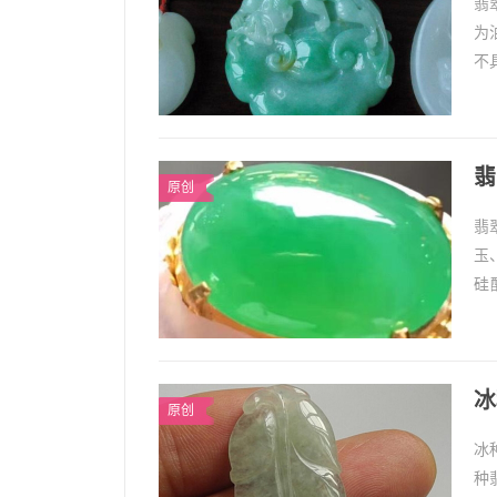
翡
为
不
构
翡
原创
翡
玉
硅
1
冰
原创
冰
种