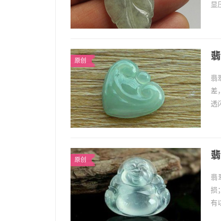
显
泽
翡
原创
翡
差
透
高
翡
原创
翡
损
有
面