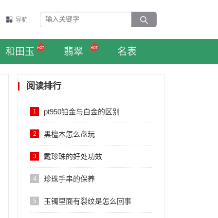
导航
和田玉
翡翠
名表
阅读排行
pt950铂金与白金的区别
1
黑檀木怎么盘玩
2
戴珍珠的好处功效
3
珍珠手串的保养
4
玉镯里面有裂纹是怎么回事
5