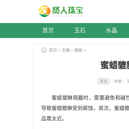
首页
玉石
水晶
首页
>
玉雕
>
貔貅
>
蜜蜡貔
原创
作者： 贤人
蜜蜡貔貅佩戴时，需要避免和碱
导致蜜蜡貔貅受到腐蚀。其次，蜜蜡
品靠太近。