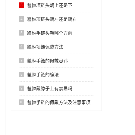
貔貅项链头朝上还是下
3
貔貅项链头朝左还是朝右
4
貔貅手链头朝哪个方向
5
貔貅项链佩戴方法
6
貔貅手链的佩戴忌讳
7
貔貅手链的编法
8
貔貅戴脖子上有禁忌吗
9
貔貅手链的佩戴方法及注意事项
10