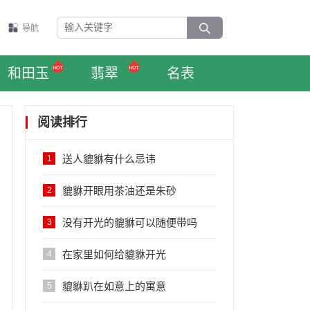
导航
和田玉
翡翠
名表
阅读排行
送人貔貅有什么忌讳
1
貔貅开眼用茶油还是朱砂
2
没有开光的貔貅可以随便带吗
3
在家里如何给貔貅开光
4
貔貅趴在如意上的寓意
5