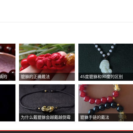
确的
貔貅的正确戴法
45度貔貅和90度的区别
为什么戴貔貅会越戴越倒霉
貔貅手链的戴法