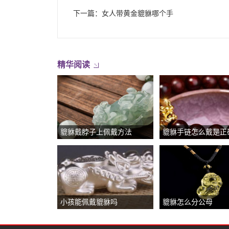
下一篇：
女人带黄金貔貅哪个手
精华阅读
貔貅戴脖子上佩戴方法
貔貅手链怎么戴是正
小孩能佩戴貔貅吗
貔貅怎么分公母