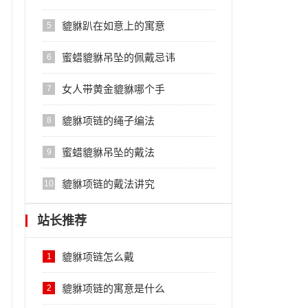
貔貅趴在如意上的寓意
5
蜜蜡貔貅吊坠的佩戴忌讳
6
女人带黄金貔貅哪个手
7
貔貅项链的绳子编法
8
蜜蜡貔貅吊坠的戴法
9
貔貅项链的戴法讲究
10
站长推荐
貔貅项链怎么戴
1
貔貅项链的寓意是什么
2