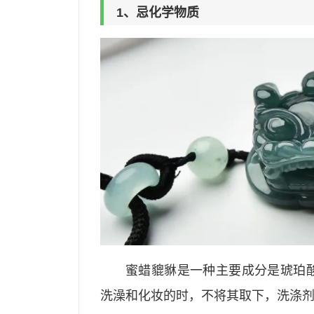
1、忌化学物质
蜜蜡貔貅是一种主要成分是琥珀
洗澡和化妆的时，不将其取下，洗涤