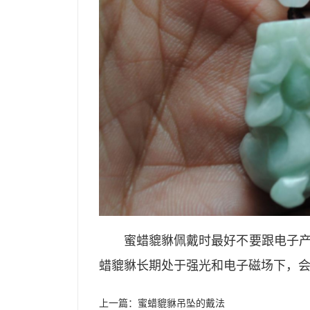
蜜蜡貔貅佩戴时最好不要跟电子
蜡貔貅长期处于强光和电子磁场下，
上一篇：
蜜蜡貔貅吊坠的戴法