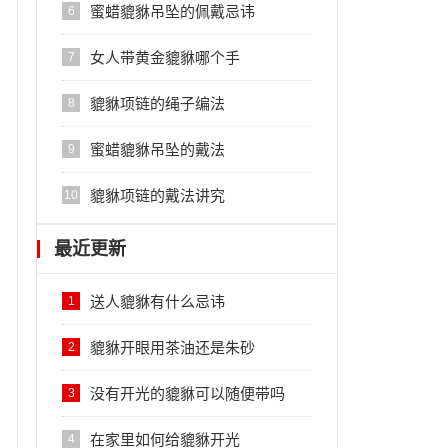
蜜蜡貔貅吊坠的佩戴忌讳
6
女人带黄金貔貅哪个手
7
貔貅项链的绳子编法
8
蜜蜡貔貅吊坠的戴法
9
貔貅项链的戴法讲究
10
最近更新
送人貔貅有什么忌讳
1
貔貅开眼用茶油还是朱砂
2
没有开光的貔貅可以随便带吗
3
在家里如何给貔貅开光
4