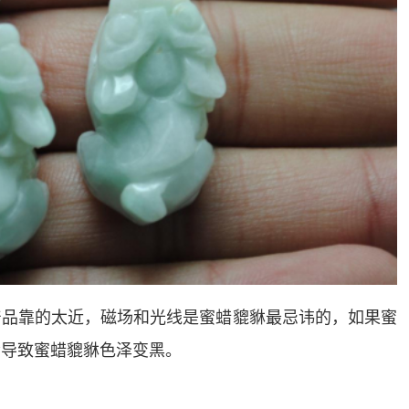
产品靠的太近，磁场和光线是蜜蜡貔貅最忌讳的，如果蜜
会导致蜜蜡貔貅色泽变黑。