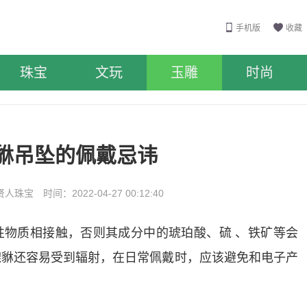
手机版
收藏
珠宝
文玩
玉雕
时尚
貅吊坠的佩戴忌讳
珠宝 时间：2022-04-27 00:12:40
性物质相接触，否则其成分中的琥珀酸、硫 、铁矿等会
貔貅还容易受到辐射，在日常佩戴时，应该避免和电子产