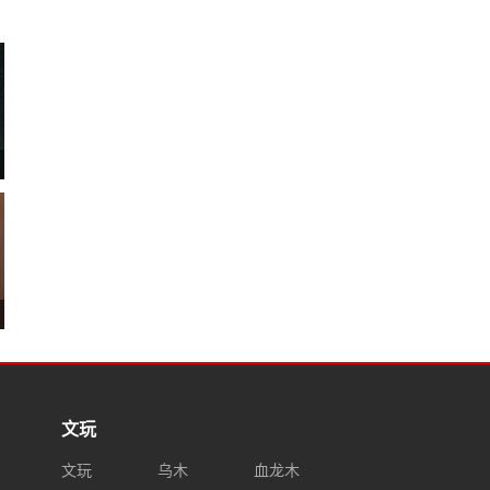
文玩
文玩
乌木
血龙木