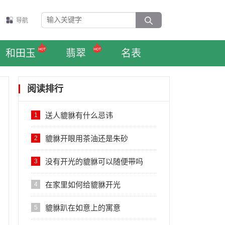
导航
和田玉
翡翠
名表
阅读排行
送人貔貅有什么忌讳
1
貔貅开眼用茶油还是朱砂
2
没有开光的貔貅可以随便带吗
3
在家里如何给貔貅开光
4
貔貅趴在如意上的寓意
5