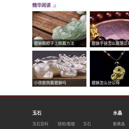
精华阅读
貔貅戴脖子上佩戴方法
貔貅手链怎么戴是正
小孩能佩戴貔貅吗
貔貅怎么分公母
玉石
水晶
玉石百科
琥珀/蜜蜡
玉石
紫黄晶