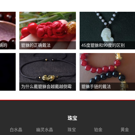
确的
貔貅的正确戴法
45度貔貅和90度的区别
为什么戴貔貅会越戴越倒霉
貔貅手链的戴法
珠宝
白水晶
幽灵水晶
珠宝
铂金
黄金