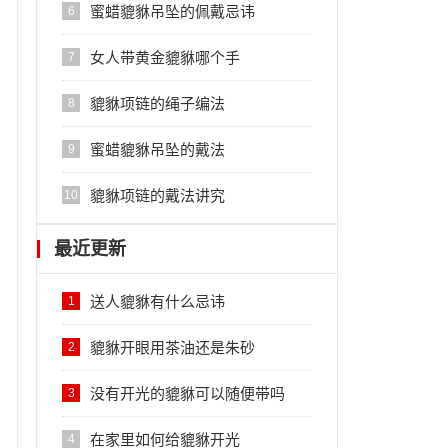
蜜蜡貔貅吊坠的佩戴忌讳
6
女人带黄金貔貅哪个手
7
貔貅项链的绳子编法
8
蜜蜡貔貅吊坠的戴法
9
貔貅项链的戴法讲究
10
最近更新
送人貔貅有什么忌讳
1
貔貅开眼用茶油还是朱砂
2
没有开光的貔貅可以随便带吗
3
在家里如何给貔貅开光
4