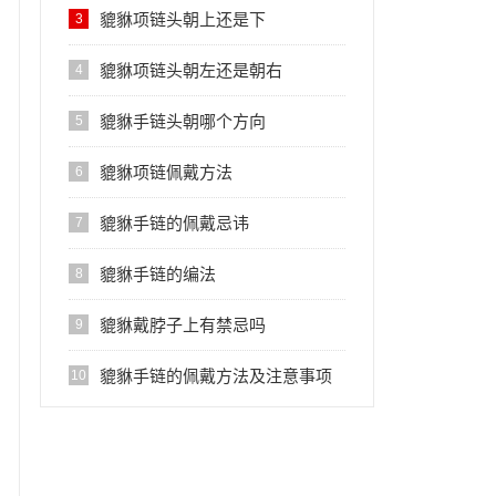
貔貅项链头朝上还是下
3
貔貅项链头朝左还是朝右
4
貔貅手链头朝哪个方向
5
貔貅项链佩戴方法
6
貔貅手链的佩戴忌讳
7
貔貅手链的编法
8
貔貅戴脖子上有禁忌吗
9
貔貅手链的佩戴方法及注意事项
10