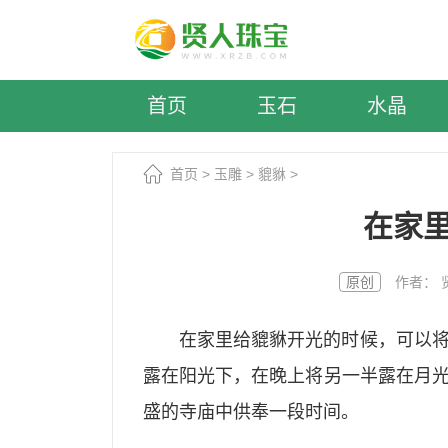
首页
玉石
水晶
首页
>
玉雕
>
貔貅
>
在家
原创
作者： 贤人
在家里给貔貅开光的时候，可以
露在阳光下，在晚上将另一半露在月
盛的寺庙中供奉一段时间。