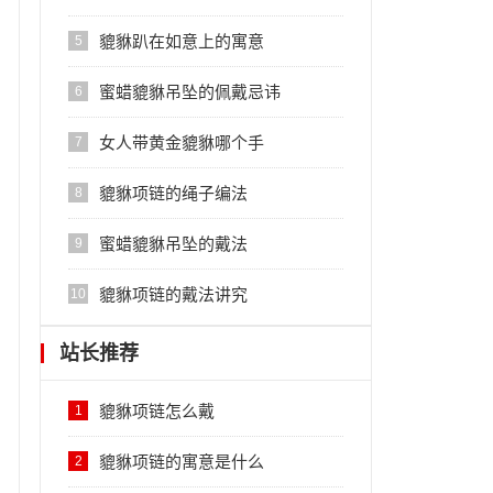
貔貅趴在如意上的寓意
5
蜜蜡貔貅吊坠的佩戴忌讳
6
女人带黄金貔貅哪个手
7
貔貅项链的绳子编法
8
蜜蜡貔貅吊坠的戴法
9
貔貅项链的戴法讲究
10
站长推荐
貔貅项链怎么戴
1
貔貅项链的寓意是什么
2