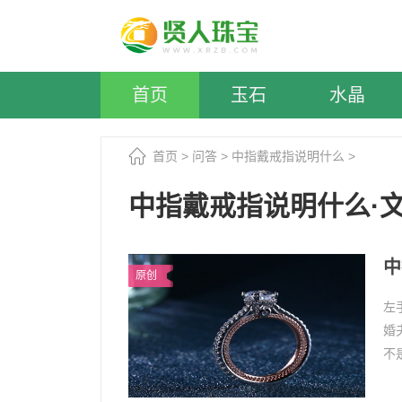
首页
玉石
水晶
首页
>
问答
>
中指戴戒指说明什么
>
中指戴戒指说明什么·
中
原创
左
婚
不
指