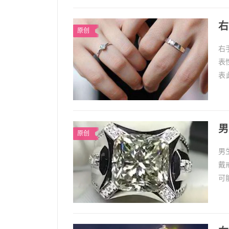
右
原创
右
表
表
义
男
原创
男
戴
可
装