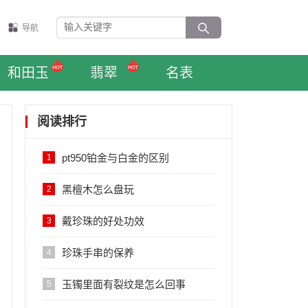
导航
和田玉
翡翠
名表
阅读排行
pt950铂金与白金的区别
1
黑檀木怎么盘玩
2
戴珍珠的好处功效
3
珍珠手串的保养
4
玉镯里面有裂纹是怎么回事
5