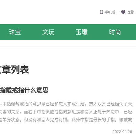
手机版
收藏
珠宝
文玩
玉雕
时尚
文章列表
指戴戒指什么意思
手中指佩戴戒指的意思是已经和恋人完成订婚，恋人双方已经确认了未
夫妻的关系。而右手中指佩戴戒指的意思是和恋人正处于热恋中，已经
是单身状态，但没有和恋人完成订婚。此外中指是最长的手指，佩戴戒
还具有期待好运...
2022-04-26