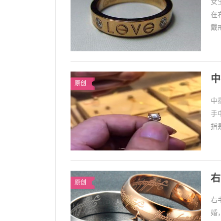
女
在
戴
手
中
原创
中
手
指
和
右
原创
右
婚