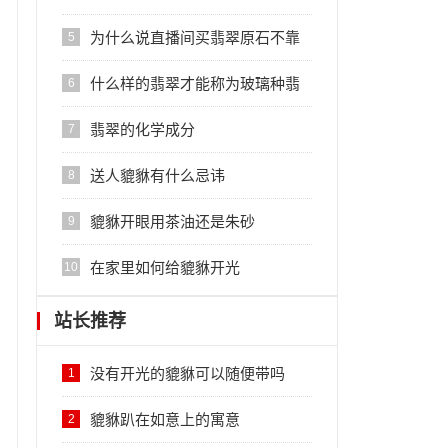
理？
为什么说直播间买翡翠原石不靠
5
谱？
什么样的翡翠才能称为玻璃种翡
6
翠
翡翠的化学成分
7
送人貔貅有什么忌讳
8
貔貅开眼用茶油还是朱砂
9
在家里如何给貔貅开光
10
站长推荐
没有开光的貔貅可以随便带吗
1
貔貅趴在如意上的寓意
2