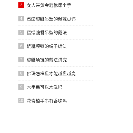
女人带黄金貔貅哪个手
3
蜜蜡貔貅吊坠的佩戴忌讳
4
蜜蜡貔貅吊坠的戴法
5
貔貅项链的绳子编法
6
貔貅项链的戴法讲究
7
佛珠怎样盘才能越盘越亮
8
木手串可以水洗吗
9
花奇楠手串有香味吗
10