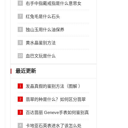
右手中指戴戒指是什么意思女
6
红兔毛是什么石头
7
独山玉用什么油保养
8
黄水晶鉴别方法
9
血巴文玩是什么
10
最近更新
发晶真假的鉴别方法（图解 ）
1
翡翠的种是什么？如何区分翡翠
2
的种？
百达翡丽 Geneve手表如何鉴别真
3
伪？
卡地亚石英表进水了该怎么处
4