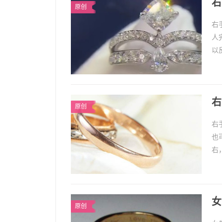
右
原创
右
人
以
仅
右
原创
右
也
右
仅
女
原创