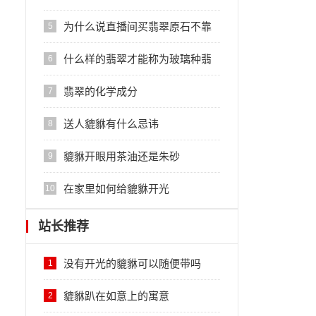
理？
为什么说直播间买翡翠原石不靠
5
谱？
什么样的翡翠才能称为玻璃种翡
6
翠
翡翠的化学成分
7
送人貔貅有什么忌讳
8
貔貅开眼用茶油还是朱砂
9
在家里如何给貔貅开光
10
站长推荐
没有开光的貔貅可以随便带吗
1
貔貅趴在如意上的寓意
2