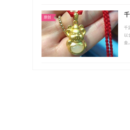
千
原创
千
以
金
金