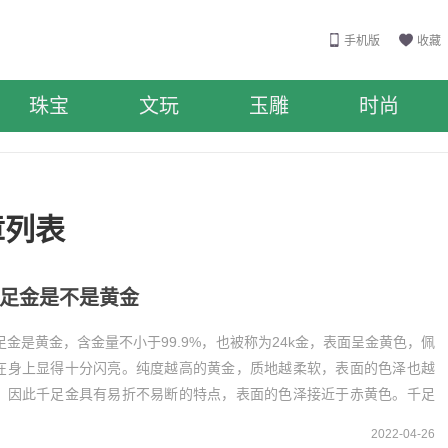
手机版
收藏
珠宝
文玩
玉雕
时尚
章列表
足金是不是黄金
足金是黄金，含金量不小于99.9%，也被称为24k金，表面呈金黄色，佩
在身上显得十分闪亮。纯度越高的黄金，质地越柔软，表面的色泽也越
，因此千足金具有易折不易断的特点，表面的色泽接近于赤黄色。千足
是黄金千足金是黄金，是含...
2022-04-26