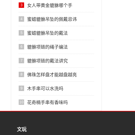
女人带黄金貔貅哪个手
3
蜜蜡貔貅吊坠的佩戴忌讳
4
蜜蜡貔貅吊坠的戴法
5
貔貅项链的绳子编法
6
貔貅项链的戴法讲究
7
佛珠怎样盘才能越盘越亮
8
木手串可以水洗吗
9
花奇楠手串有香味吗
10
文玩