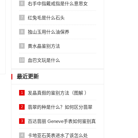
右手中指戴戒指是什么意思女
6
红兔毛是什么石头
7
独山玉用什么油保养
8
黄水晶鉴别方法
9
血巴文玩是什么
10
最近更新
发晶真假的鉴别方法（图解 ）
1
翡翠的种是什么？如何区分翡翠
2
的种？
百达翡丽 Geneve手表如何鉴别真
3
伪？
卡地亚石英表进水了该怎么处
4