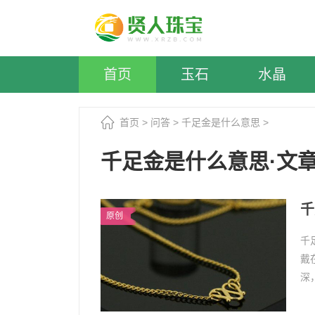
首页
玉石
水晶
首页
>
问答
>
千足金是什么意思
>
千足金是什么意思·文
千
原创
千
戴
深
金