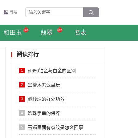
导航
和田玉
翡翠
名表
阅读排行
pt950铂金与白金的区别
1
黑檀木怎么盘玩
2
戴珍珠的好处功效
3
珍珠手串的保养
4
玉镯里面有裂纹是怎么回事
5