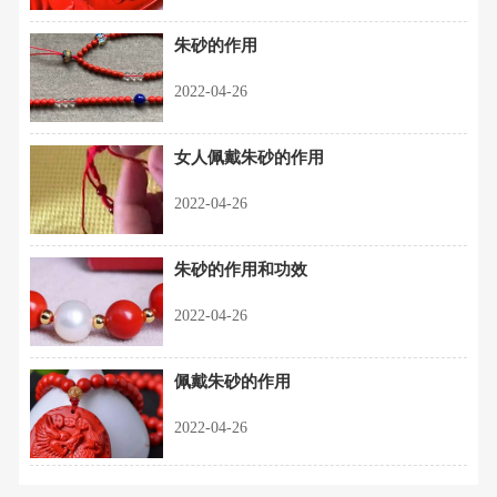
朱砂的作用
2022-04-26
女人佩戴朱砂的作用
2022-04-26
朱砂的作用和功效
2022-04-26
佩戴朱砂的作用
2022-04-26