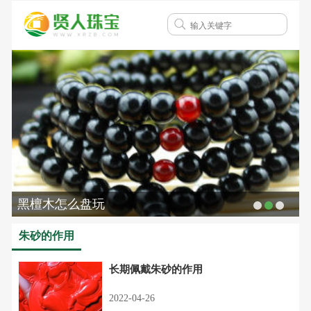
黑檀木怎么盘玩
朱砂的作用
长期佩戴朱砂的作用
2022-04-26