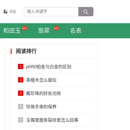
导航
和田玉
翡翠
名表
阅读排行
pt950铂金与白金的区别
1
黑檀木怎么盘玩
2
戴珍珠的好处功效
3
珍珠手串的保养
4
玉镯里面有裂纹是怎么回事
5