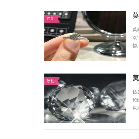
莫
原创
莫
桑
物
或
莫
原创
钻
和
色
轻
钻石