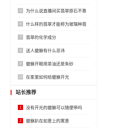
理？
为什么说直播间买翡翠原石不靠
5
谱？
什么样的翡翠才能称为玻璃种翡
6
翠
翡翠的化学成分
7
送人貔貅有什么忌讳
8
貔貅开眼用茶油还是朱砂
9
在家里如何给貔貅开光
10
站长推荐
没有开光的貔貅可以随便带吗
1
貔貅趴在如意上的寓意
2