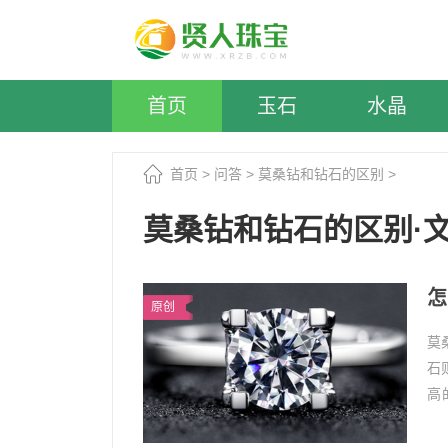
首页
玉石
水晶
首页
>
问答
>
莫桑钻和钻石的区别
>
莫桑钻和钻石的区别·
怎
原创
莫
石
高
显
区