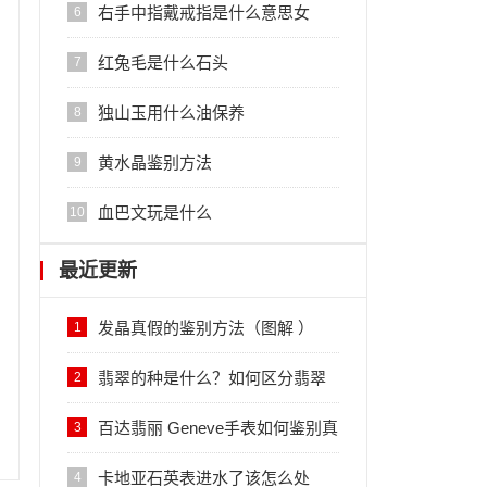
右手中指戴戒指是什么意思女
6
红兔毛是什么石头
7
独山玉用什么油保养
8
黄水晶鉴别方法
9
血巴文玩是什么
10
最近更新
发晶真假的鉴别方法（图解 ）
1
翡翠的种是什么？如何区分翡翠
2
的种？
百达翡丽 Geneve手表如何鉴别真
3
伪？
卡地亚石英表进水了该怎么处
4