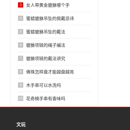
女人带黄金貔貅哪个手
3
蜜蜡貔貅吊坠的佩戴忌讳
4
蜜蜡貔貅吊坠的戴法
5
貔貅项链的绳子编法
6
貔貅项链的戴法讲究
7
佛珠怎样盘才能越盘越亮
8
木手串可以水洗吗
9
花奇楠手串有香味吗
10
文玩