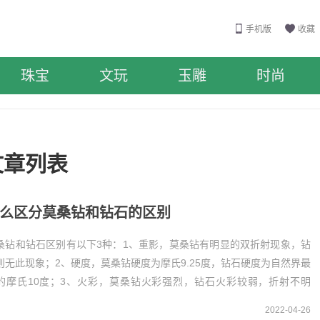
手机版
收藏
珠宝
文玩
玉雕
时尚
文章列表
么区分莫桑钻和钻石的区别
桑钻和钻石区别有以下3种：1、重影，莫桑钻有明显的双折射现象，钻
则无此现象；2、硬度，莫桑钻硬度为摩氏9.25度，钻石硬度为自然界最
的摩氏10度；3、火彩，莫桑钻火彩强烈，钻石火彩较弱，折射不明
。1、重影莫桑钻
2022-04-26
分莫桑钻和...