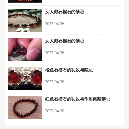
女人戴石榴石的禁忌
2022-04-26
女人戴石榴石的禁忌
2022-04-26
橙色石榴石的功效与禁忌
2022-04-26
红色石榴石的功效与作用佩戴禁忌
2022-04-26