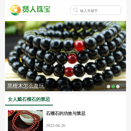
黑檀木怎么盘玩
女人戴石榴石的禁忌
石榴石的功效与禁忌
2022-04-26