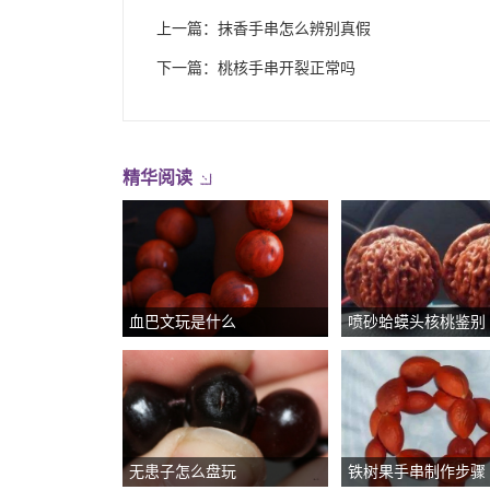
上一篇：
抹香手串怎么辨别真假
下一篇：
桃核手串开裂正常吗
精华阅读
血巴文玩是什么
喷砂蛤蟆头核桃鉴别
无患子怎么盘玩
铁树果手串制作步骤