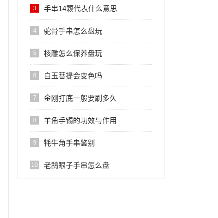
手串14颗代表什么意思
3
驼骨手串怎么盘玩
4
核雕怎么保养盘玩
5
白玉菩提会变色吗
6
金刚打底一般要刷多久
7
羊角手镯的功效与作用
8
牦牛角手串鉴别
9
老鸹眼子手串怎么盘
10