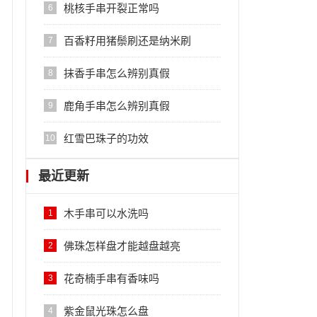
桃核手串开裂正常吗
6
百香籽用猪鬃刷还是纳米刷
7
抹香手串怎么辨别真假
8
鹿角手串怎么辨别真假
9
红雪巴珠子的功效
10
最近更新
木手串可以水洗吗
1
佛珠怎样盘才能越盘越亮
2
花奇楠手串有香味吗
3
紫金鼠光珠怎么盘
4