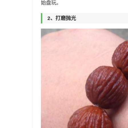
始盘玩。
2、打磨抛光