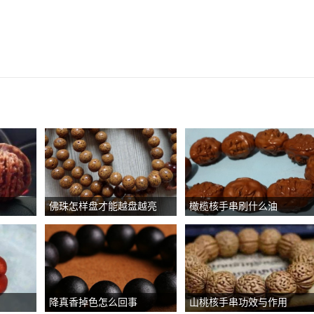
佛珠怎样盘才能越盘越亮
橄榄核手串刷什么油
降真香掉色怎么回事
山桃核手串功效与作用