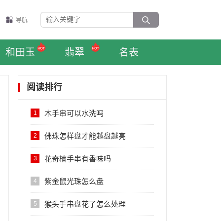
导航
和田玉
翡翠
名表
阅读排行
木手串可以水洗吗
1
佛珠怎样盘才能越盘越亮
2
花奇楠手串有香味吗
3
紫金鼠光珠怎么盘
4
猴头手串盘花了怎么处理
5