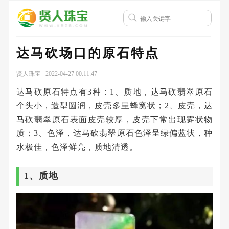
达马砍场口的原石特点
贤人珠宝 2022-04-27 00:11:47
达马砍原石特点有3种：1、质地，达马砍翡翠原石
个头小，造型圆润，皮壳多呈蜂窝状；2、皮壳，达
马砍翡翠原石表面皮壳较厚，皮壳下常出现雾状物
质；3、色泽，达马砍翡翠原石色泽呈绿偏蓝状，种
水极佳，色泽鲜亮，质地清透。
1、质地