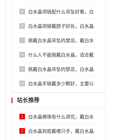
功效
白水晶项链配什么吊坠好看，白
5
水晶搭配的禁忌
白水晶项链戴脖子好处，白水晶
6
项链的作用
佩戴白水晶吊坠的禁忌，戴白水
7
晶的诸多禁忌
什么人不能佩戴白水晶，适合戴
8
白水晶的人群
佩戴白水晶吊坠的禁忌，白水晶
9
的禁忌
白水晶手链戴多少颗好，主要以
10
单一佩戴为宜
站长推荐
白水晶佛珠有什么讲究，戴白水
1
晶佛珠的禁忌
白水晶到底戴哪只手，戴白水晶
2