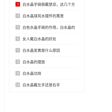
手链的禁忌
白水晶手链佩戴禁忌，这几个方
3
面是大忌
白水晶球风水摆件的寓意
4
白色水晶手链的作用，白水晶的
5
作用
女人戴白水晶的好处
6
白水晶变黄是什么原因
7
白水晶的摆放
8
白水晶功效
9
白水晶戴左手还是右手
10