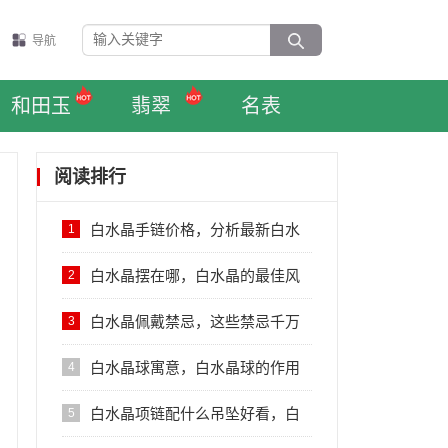
导航
和田玉
翡翠
名表
阅读排行
白水晶手链价格，分析最新白水
1
晶手链行情
白水晶摆在哪，白水晶的最佳风
2
水摆放位置
白水晶佩戴禁忌，这些禁忌千万
3
不要犯
白水晶球寓意，白水晶球的作用
4
功效
白水晶项链配什么吊坠好看，白
5