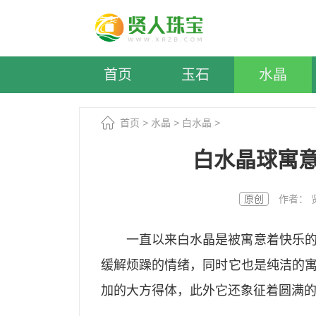
首页
玉石
水晶
首页
>
水晶
>
白水晶
>
白水晶球寓
原创
作者： 贤人
一直以来白水晶是被寓意着快乐
缓解烦躁的情绪，同时它也是纯洁的
加的大方得体，此外它还象征着圆满