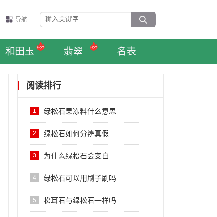
导航
和田玉
翡翠
名表
阅读排行
绿松石果冻料什么意思
1
绿松石如何分辨真假
2
为什么绿松石会变白
3
绿松石可以用刷子刷吗
4
松耳石与绿松石一样吗
5