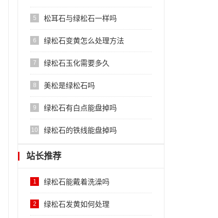
松耳石与绿松石一样吗
5
绿松石变黄怎么处理方法
6
绿松石玉化需要多久
7
美松是绿松石吗
8
绿松石有白点能盘掉吗
9
绿松石的铁线能盘掉吗
10
站长推荐
绿松石能戴着洗澡吗
1
绿松石发黄如何处理
2