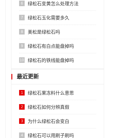
绿松石变黄怎么处理方法
6
绿松石玉化需要多久
7
美松是绿松石吗
8
绿松石有白点能盘掉吗
9
绿松石的铁线能盘掉吗
10
最近更新
绿松石果冻料什么意思
1
绿松石如何分辨真假
2
为什么绿松石会变白
3
绿松石可以用刷子刷吗
4