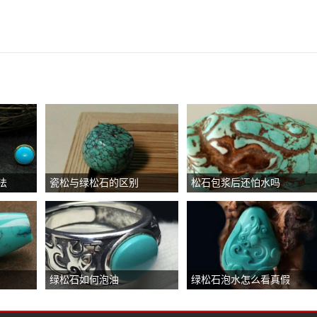
法
瓷松与绿松石的区别
松石包浆后还怕水吗
绿松石如何泡油
绿松石泡水怎么看真假