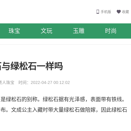
手机版
收藏
珠宝
文玩
玉雕
时尚
石与绿松石一样吗
珠宝 时间：2022-04-27 00:12:02
石是绿松石的别称。绿松石据有光泽感，表面带有铁线。
分布。文成公主入藏时带大量绿松石做陪嫁，因此绿松石