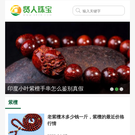
印度小叶紫檀手串怎么鉴别真假
紫檀
老紫檀木多少钱一斤，紫檀的最近价格
行情