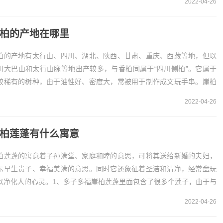
2022-04-26
柏的产地在哪里
柏的产地有太行山、四川、湖北、陕西、甘肃、重庆、西藏等地，但以
川大巴山和太行山脉等地出产较多，与香柏同属于“四川侧柏”。它属于
较稀有的树种，由于油性好、密度大，常被用于制作成文玩手串。崖柏
出产地崖柏的产地有太...
2022-04-26
柏莲蓬有什么寓意
柏莲蓬的寓意着子孙满堂、家庭和睦的意思，可将其送给新婚的夫妇，
示早生贵子、幸福美满的意思。同时它还象征着圣洁和清净，经常盘玩
以净化人的心灵。1、多子多福崖柏莲蓬里面包含了很多个莲子，由于与
子谐音，所以它寓意着子孙满堂、多子多福的意思...
2022-04-26