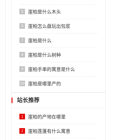
崖柏是什么木头
5
崖柏怎么盘玩出包浆
6
崖柏是什么
7
崖柏是什么树种
8
崖柏手串的寓意是什么
9
崖柏是哪里产的
10
站长推荐
崖柏的产地在哪里
1
崖柏莲蓬有什么寓意
2