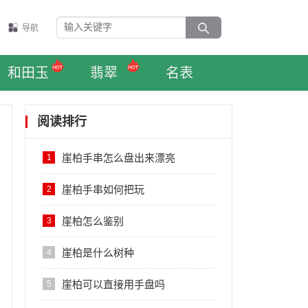
导航
和田玉
翡翠
名表
阅读排行
崖柏手串怎么盘出来漂亮
1
崖柏手串如何把玩
2
崖柏怎么鉴别
3
崖柏是什么树种
4
崖柏可以直接用手盘吗
5