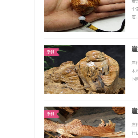
若
个
度
果
崖
原创
崖
木
同
木
崖
原创
崖
行