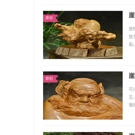
崖
原创
崖
放
裂
1
崖
原创
可
见
慢
来