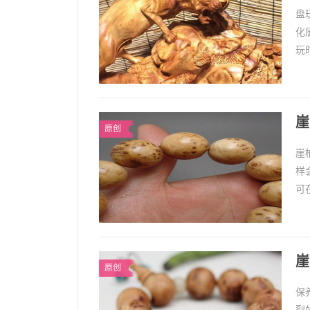
盘
化
玩
表
崖
原创
崖
样
可
亮
崖
原创
保