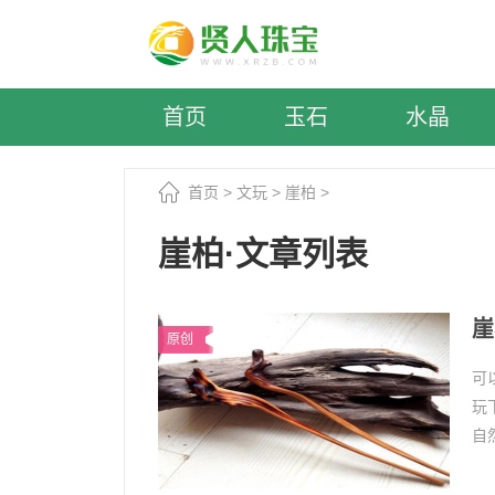
首页
玉石
水晶
首页
>
文玩
>
崖柏
>
崖柏·文章列表
崖
原创
可
玩
自
以