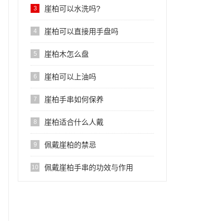
崖柏可以水洗吗?
3
崖柏可以直接用手盘吗
4
崖柏木怎么盘
5
崖柏可以上油吗
6
崖柏手串如何保养
7
崖柏适合什么人戴
8
佩戴崖柏的禁忌
9
佩戴崖柏手串的功效与作用
10