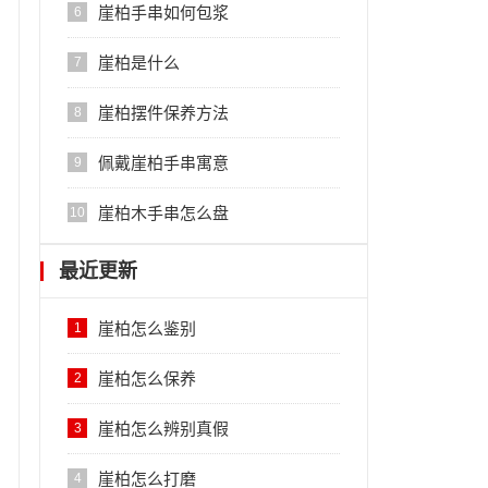
崖柏手串如何包浆
6
崖柏是什么
7
崖柏摆件保养方法
8
佩戴崖柏手串寓意
9
崖柏木手串怎么盘
10
最近更新
崖柏怎么鉴别
1
崖柏怎么保养
2
崖柏怎么辨别真假
3
崖柏怎么打磨
4