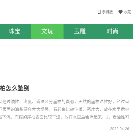
手机版
收藏
珠宝
文玩
玉雕
时尚
柏怎么鉴别
以通过油性、密度、香味区分崖柏的真假，天然的崖柏油性好，经过盘
下表面的油脂感会大大增强，看起来比较油润，密度大，放在水里后会
然下沉。而假的崖柏表面比较干涩，放在水里后会浮起来。1、看油性可
通过油性来鉴别崖柏的真假，天然形成的崖柏表面...
2022-04-26