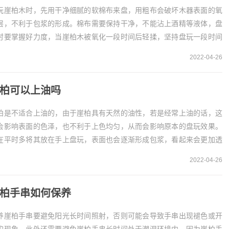
玩崖柏木时，先用干净细腻的软棉布来盘，用粗布会破坏木器表面的氧
层，不利于包浆的形成。棉布需要保持干净，不能沾上酒精等液体，盘
时要掌握好力度，当崖柏木被氧化一段时间后轻揉，坚持盘玩一段时间
面会形成很好的包浆。崖柏木的盘玩方法1、在盘玩...
2022-04-26
柏可以上油吗
柏是不适合上油的，由于崖柏具有天然的油性，若是经常上油的话，这
会影响表面的色泽，也不利于上色均匀，从而会影响原本的盘玩效果。
在平时多将其放在手上盘玩，表面也会逐渐形成包浆，看起来会更加透
。崖柏不适合上油崖柏本身具有天然的油性，一般来...
2022-04-26
柏手串如何保养
养崖柏手串要避免阳光长时间照射，否则可能会导致手串出现褪色或开