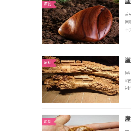
崖
原创
首
用
不
磨
崖
原创
崖
峭
制
柏
崖
原创