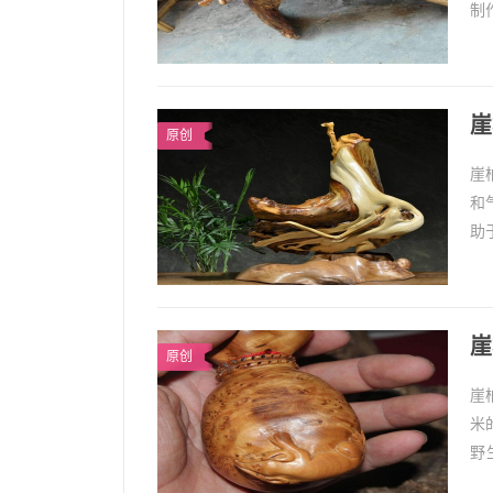
制
属
崖
原创
崖
和
助
和
崖
原创
崖
米
野
种