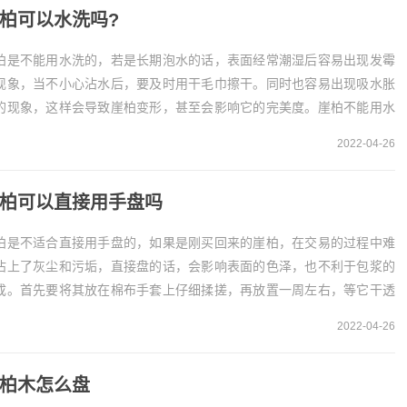
柏可以水洗吗?
柏是不能用水洗的，若是长期泡水的话，表面经常潮湿后容易出现发霉
现象，当不小心沾水后，要及时用干毛巾擦干。同时也容易出现吸水胀
的现象，这样会导致崖柏变形，甚至会影响它的完美度。崖柏不能用水
崖柏是一种名贵的木材，其实是不能用水洗的，若是...
2022-04-26
柏可以直接用手盘吗
柏是不适合直接用手盘的，如果是刚买回来的崖柏，在交易的过程中难
沾上了灰尘和污垢，直接盘的话，会影响表面的色泽，也不利于包浆的
成。首先要将其放在棉布手套上仔细揉搓，再放置一周左右，等它干透
就可以上手盘。崖柏不建议直接用手盘崖柏是不建议...
2022-04-26
柏木怎么盘