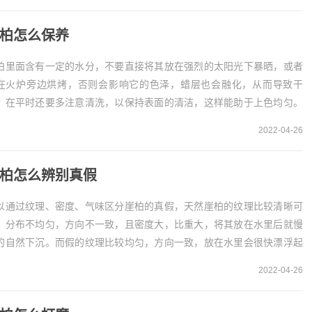
柏怎么保养
柏里面含有一定的水分，不要直接将其放在强烈的太阳光下暴晒，或者
在火炉旁边烘烤，否则会影响它的色泽，蜡层也会融化，从而导致干
。在平时还要多注意清洗，以保持表面的清洁，这样能助于上色均匀。
、防止暴晒崖柏里面含有一定的水分，在平时不能直接...
2022-04-26
柏怎么辨别真假
以通过纹理、密度、气味区分崖柏的真假，天然崖柏的纹理比较清晰可
，分布不均匀，方向不一致，且密度大，比重大，将其放在水里后就慢
的自然下沉。而假的纹理比较均匀，方向一致，放在水里会很快漂浮起
。1、看纹理可以在平时通过纹理来区分崖柏的真假...
2022-04-26