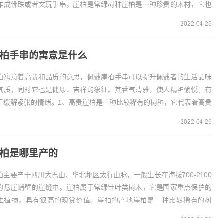
作成佛珠或者文玩手串。崖柏是常绿树种崖柏是一种珍贵的木材，它也
于常绿针叶类的树种，枝条生长得比较密集...
2022-04-26
柏手串的寓意是什么
柏寓意着高贵和品质的意思，佩戴崖柏手串可以提升佩戴者的生活品味
气质，同时它也是健康、吉祥的象征。其香气清雅，使人精神愉悦，有
于缓解紧张的情绪。1、高贵崖柏是一种比较稀有的树种，它代表着高贵
品质，长期佩戴的情况下，可以提升佩戴者的生活...
2022-04-26
柏是哪里产的
柏主要产于四川大巴山、华北地区太行山脉，一般生长在海拔700-2100
的悬崖峭壁的崖缝中。崖柏属于常绿针叶类树木，它是国家重点保护的
生植物，具有很高的观赏价值。崖柏的产地崖柏是一种比较稀有的树
，它主要产于四川、太行山、重庆、湖北、泰...