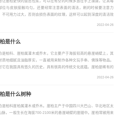
想让崖柏更快的盘出包浆，可以在有空的时候多放在手上揉搓，让其每
部位与皮肤接触均匀，还要经常注意表面的清洁，刷的时候要注意力
，不可用力过大，否则会损伤表面的纹理，这样可以起到深度的清洁效
，以利于上色均匀。崖柏盘玩出包浆的方法若想让崖柏...
2022-04-26
柏是什么
柏是柏科、崖柏属灌木或乔木，它主要产于海拔较高的悬崖峭壁上，其
材质地细腻且油脂厚实，一直被用来制作各种文玩手串、佛珠等物品。
时它在我国具有悠久的历史，具有很高的传统文化底蕴。崖柏是稀有的
材崖柏是一种比较稀有的木材，在市面上比较常见，...
2022-04-26
柏是什么树种
柏是柏科崖柏属灌木或乔木。崖柏主产于中国四川大巴山、华北地区太
山脉，一般生长在海拔700-2100米的悬崖峭壁的崖缝中。崖柏常被用来