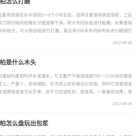
柏怎么打磨
先要将其放在水中浸泡2～3个小时左右，这样主要是将表皮泡软，之后
钩刀将凹陷的纹理处仔细清理干净。用大号的砂纸进行粗磨，如果是钩
到的地方，可以用砂纸进行打磨，最后用200多号的砂布轮进行精细打
就行了。崖柏的打磨方法在给崖柏进行打磨的时...
2022-04-26
柏是什么木头
柏是柏科崖柏科乔木或灌木，它主要产于我国海拔700～2100米的悬崖
壁上，产量少，质地细腻，在市场上的价格也比较高。同时它常被用来
作成佛珠或者文玩手串，由于它的油性好、密度高，一直备受追捧。崖
是一种名贵的树木崖柏是一种比较名贵的树木...
2022-04-26
柏怎么盘玩出包浆