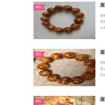
崖
原创
崖
的
大
洗
崖
原创
崖
免
形
后
崖
原创