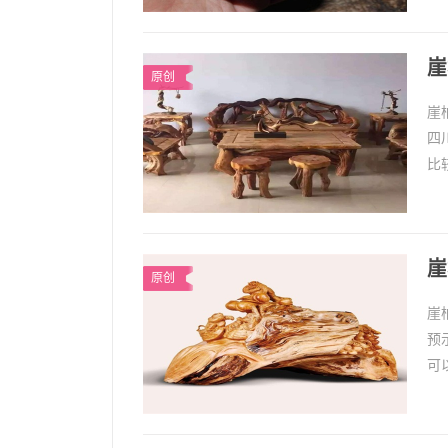
崖
原创
崖
四
比
的
崖
原创
崖
预
可
连