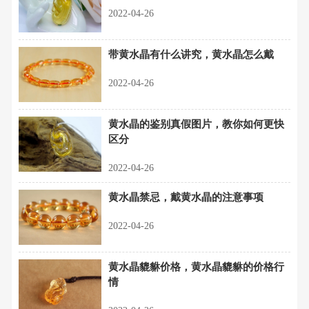
2022-04-26
带黄水晶有什么讲究，黄水晶怎么戴
2022-04-26
黄水晶的鉴别真假图片，教你如何更快
区分
2022-04-26
黄水晶禁忌，戴黄水晶的注意事项
2022-04-26
黄水晶貔貅价格，黄水晶貔貅的价格行
情