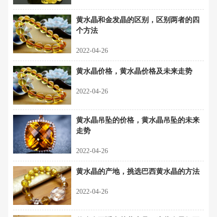
黄水晶和金发晶的区别，区别两者的四
个方法
2022-04-26
黄水晶价格，黄水晶价格及未来走势
2022-04-26
黄水晶吊坠的价格，黄水晶吊坠的未来
走势
2022-04-26
黄水晶的产地，挑选巴西黄水晶的方法
2022-04-26