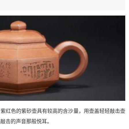
为紫红色的紫砂壶具有较高的含沙量，用壶盖轻轻敲击壶
属敲击的声音那般悦耳。