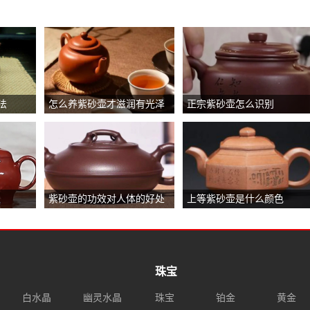
法
怎么养紫砂壶才滋润有光泽
正宗紫砂壶怎么识别
紫砂壶的功效对人体的好处
上等紫砂壶是什么颜色
珠宝
白水晶
幽灵水晶
珠宝
铂金
黄金