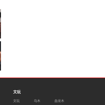
文玩
文玩
乌木
血龙木