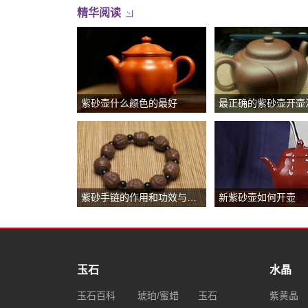
精华阅读
紫砂壶什么颜色的最好
最正确的紫砂壶开壶
紫砂手链的作用和功效与作用
新紫砂壶如何开壶
玉石
水晶
玉石百科
琥珀/蜜蜡
玉石
紫黄晶