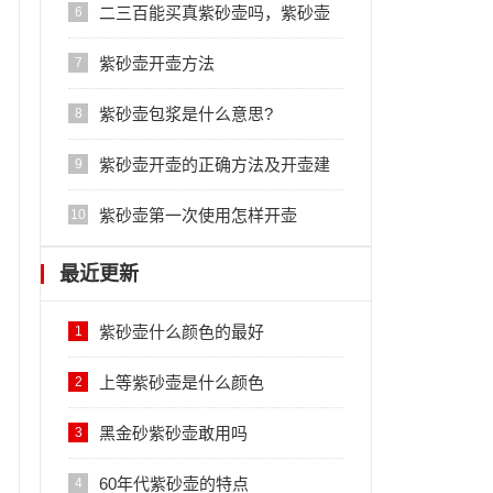
二三百能买真紫砂壶吗，紫砂壶
6
大概多少钱一把是正品
紫砂壶开壶方法
7
紫砂壶包浆是什么意思?
8
紫砂壶开壶的正确方法及开壶建
9
议
紫砂壶第一次使用怎样开壶
10
最近更新
紫砂壶什么颜色的最好
1
上等紫砂壶是什么颜色
2
黑金砂紫砂壶敢用吗
3
60年代紫砂壶的特点
4