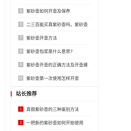
紫砂壶如何开壶及保养
5
二三百能买真紫砂壶吗，紫砂壶
6
大概多少钱一把是正品
紫砂壶开壶方法
7
紫砂壶包浆是什么意思?
8
紫砂壶开壶的正确方法及开壶建
9
议
紫砂壶第一次使用怎样开壶
10
站长推荐
真假紫砂壶的三种鉴别方法
1
一把新的紫砂壶如何开始使用
2